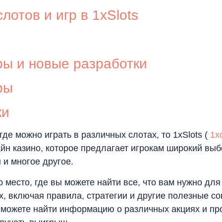
отов и игр в 1xSlots
ры и новые разработки
ры
ки
де можно играть в различных слотах, то 1xSlots (
1х
йн казино, которое предлагает игрокам широкий выб
 и многое другое.
о место, где вы можете найти все, что вам нужно для
 включая правила, стратегии и другие полезные сов
 можете найти информацию о различных акциях и пр