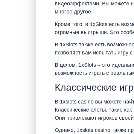
видеоэффектами. Вы можете на
многое другое.
Кроме того, в 1xSlots есть во
огромные выигрыши. Это особе
В 1xSlots также есть возможно
позволяет вам испытать игру 
В целом, 1xSlots – это идеаль
возможность играть с реальны
Классические игр
В 1xslots casino вы можете на
Классические слоты, такие как 
Они привлекают игроков своей
Однако, 1xslots casino также 