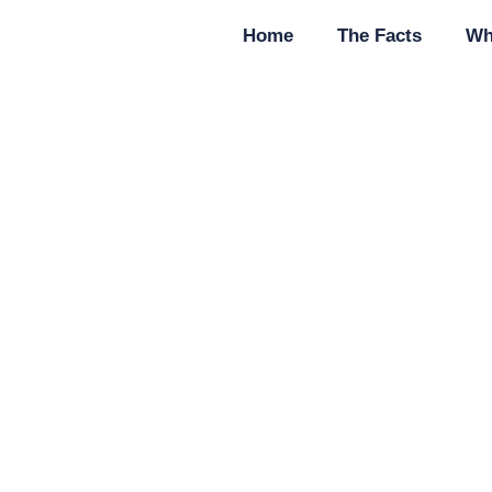
Home
The Facts
Wh
1хСлотс коллекция
June 19, 2026