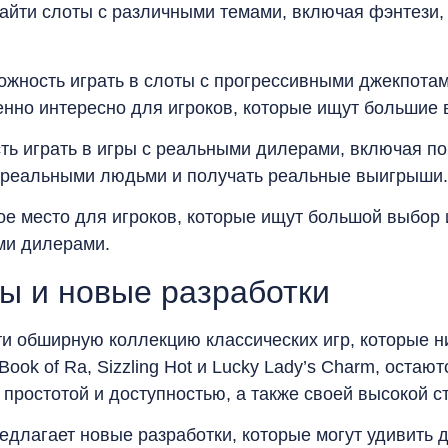
йти слоты с различными темами, включая фэнтези,
зможность играть в слоты с прогрессивными джекпота
нно интересно для игроков, которые ищут большие
сть играть в игры с реальными дилерами, включая пок
с реальными людьми и получать реальные выигрыши.
ное место для игроков, которые ищут большой выбор и
ми дилерами.
ы и новые разработки
йти обширную коллекцию классических игр, которые н
Book of Ra, Sizzling Hot и Lucky Lady’s Charm, остаю
 простотой и доступностью, а также своей высокой с
предлагает новые разработки, которые могут удивить