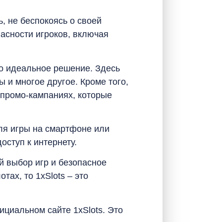
ь, не беспокоясь о своей
асности игроков, включая
это идеальное решение. Здесь
 и многое другое. Кроме того,
 промо-кампаниях, которые
для игры на смартфоне или
оступ к интернету.
ий выбор игр и безопасное
тах, то 1xSlots – это
циальном сайте 1xSlots. Это