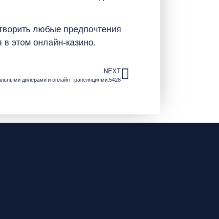
летворить любые предпочтения
я в этом онлайн-казино.
NEXT
реальными дилерами и онлайн-трансляциями.5428