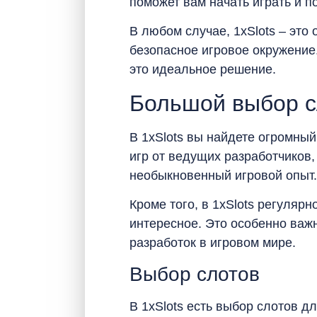
поможет вам начать играть и п
В любом случае, 1xSlots – это
безопасное игровое окружение.
это идеальное решение.
Большой выбор сл
В 1xSlots вы найдете огромны
игр от ведущих разработчиков,
необыкновенный игровой опыт.
Кроме того, в 1xSlots регуляр
интересное. Это особенно важ
разработок в игровом мире.
Выбор слотов
В 1xSlots есть выбор слотов д