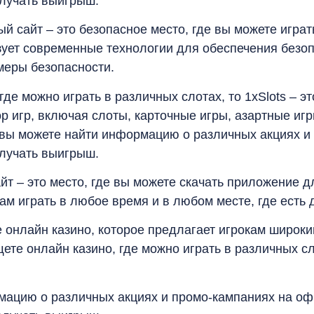
олучать выигрыш.
й сайт – это безопасное место, где вы можете играт
зует современные технологии для обеспечения безоп
меры безопасности.
где можно играть в различных слотах, то 1xSlots – 
 игр, включая слоты, карточные игры, азартные игры
 вы можете найти информацию о различных акциях и
олучать выигрыш.
йт – это место, где вы можете скачать приложение 
ам играть в любое время и в любом месте, где есть д
ое онлайн казино, которое предлагает игрокам широк
те онлайн казино, где можно играть в различных сло
мацию о различных акциях и промо-кампаниях на офи