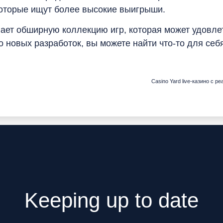
которые ищут более высокие выигрыши.
лагает обширную коллекцию игр, которая может удов
о новых разработок, вы можете найти что-то для себ
Casino Yard live-казино с 
Keeping up to date