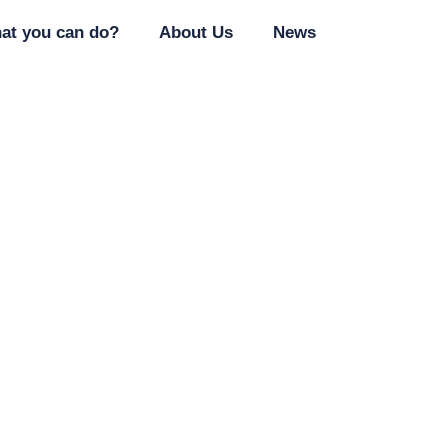
at you can do?
About Us
News
 игр.4739