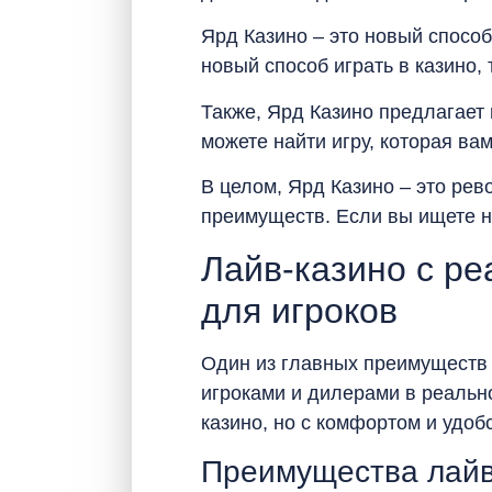
Ярд Казино – это новый способ
новый способ играть в казино,
Также, Ярд Казино предлагает м
можете найти игру, которая ва
В целом, Ярд Казино – это ре
преимуществ. Если вы ищете но
Лайв-казино с р
для игроков
Один из главных преимуществ 
игроками и дилерами в реальн
казино, но с комфортом и удоб
Преимущества лайв