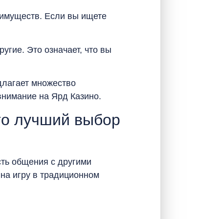
еимуществ. Если вы ищете
угие. Это означает, что вы
длагает множество
внимание на Ярд Казино.
то лучший выбор
ть общения с другими
 на игру в традиционном