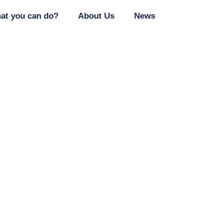
at you can do?
About Us
News
реальными
циями.5428