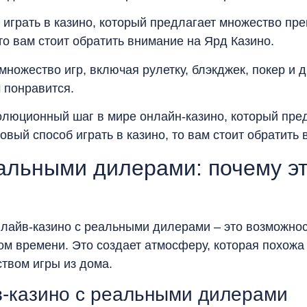
 играть в казино, который предлагает множество пр
 то вам стоит обратить внимание на Ярд Казино.
ножество игр, включая рулетку, блэкджек, покер и др
м понравится.
волюционный шаг в мире онлайн-казино, который пре
вый способ играть в казино, то вам стоит обратить 
еальными дилерами: почему э
лайв-казино с реальными дилерами – это возможнос
ом времени. Это создает атмосферу, которая похожа
ством игры из дома.
-казино с реальными дилерами