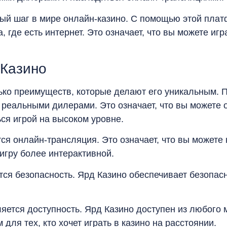
ый шаг в мире онлайн-казино. С помощью этой плат
 где есть интернет. Это означает, что вы можете игр
Казино
лько преимуществ, которые делают его уникальным.
с реальными дилерами. Это означает, что вы можете
ся игрой на высоком уровне.
я онлайн-трансляция. Это означает, что вы можете 
игру более интерактивной.
ся безопасность. Ярд Казино обеспечивает безопас
тся доступность. Ярд Казино доступен из любого ме
для тех, кто хочет играть в казино на расстоянии.