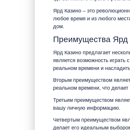
Ярд Казино – это революционн
любое время и из любого места,
дом.
Преимущества Ярд 
Ярд Казино предлагает неско
является возможность играть 
реальном времени и насладить
Вторым преимуществом являетс
реальном времени, что делает 
Третьим преимуществом являет
вашу личную информацию.
Четвертым преимуществом являе
делает его идеальным выбором 