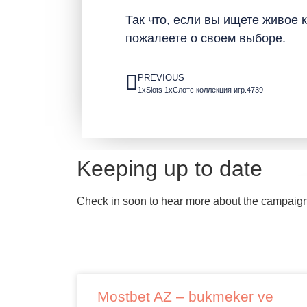
Так что, если вы ищете живое 
пожалеете о своем выборе.
PREVIOUS
1xSlots 1хСлотс коллекция игр.4739
Keeping up to date
Check in soon to hear more about the campai
Mostbet AZ – bukmeker ve