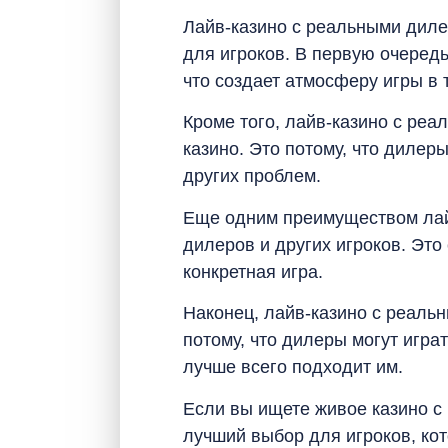
Лайв-казино с реальными диле
для игроков. В первую очеред
что создает атмосферу игры в 
Кроме того, лайв-казино с ре
казино. Это потому, что дилер
других проблем.
Еще одним преимуществом лай
дилеров и других игроков. Это
конкретная игра.
Наконец, лайв-казино с реаль
потому, что дилеры могут игра
лучше всего подходит им.
Если вы ищете живое казино с
лучший выбор для игроков, кот