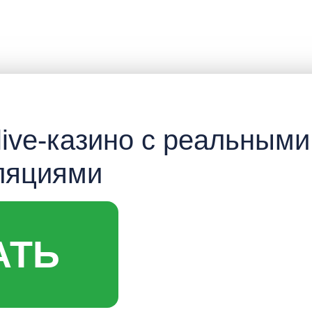
 live-казино с реальным
ляциями
АТЬ