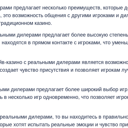
рами предлагает несколько преимуществ, которые 
ь, это возможность общения с другими игроками и д
традиционном казино.
альными дилерами предлагает более высокую степень
ы находятся в прямом контакте с игроками, что умен
в-казино с реальными дилерами является возможно
 создает чувство присутствия и позволяет игрокам лу
ными дилерами предлагает более широкий выбор игр,
ть в несколько игр одновременно, что позволяет игро
 реальными дилерами, то вы находитесь в правильно
орые хотят испытать реальные эмоции и чувство при