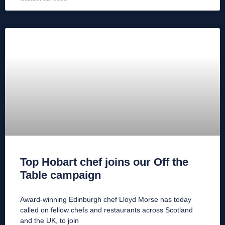
Top Hobart chef joins our Off the
Table campaign
Award-winning Edinburgh chef Lloyd Morse has today
called on fellow chefs and restaurants across Scotland
and the UK, to join