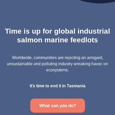
Time is up for global industrial
salmon marine feedlots
Worldwide, communities are rejecting an arrogant,
unsustainable and polluting industry wreaking havoc on
ecosystems.
It’s time to end it in Tasmania
What can you do?