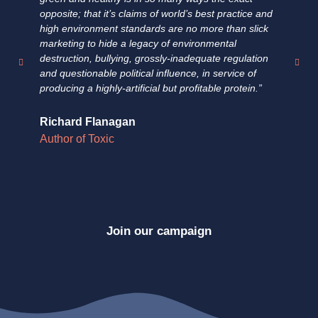
opposite; that it’s claims of world’s best practice and
fa
high environment standards are no more than slick
fi
marketing to hide a legacy of environmental
un
destruction, bullying, grossly-inadequate regulation
su
and questionable political influence, in service of
pr
producing a highly-artificial but profitable protein.”
fo
Richard Flanagan
Do
Author of Toxic
Au
Join our campaign