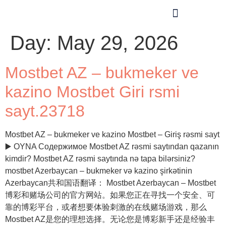
What you can do?
Day:
May 29, 2026
Mostbet AZ – bukmeker ve
kazino Mostbet Giri rsmi
sayt.23718
Mostbet AZ – bukmeker ve kazino Mostbet – Giriş rəsmi sayt
▶️ OYNA Содержимое Mostbet AZ rəsmi saytından qazanın
kimdir? Mostbet AZ rəsmi saytında nə tapa bilərsiniz?
mostbet Azerbaycan – bukmeker və kazino şirkətinin
Azerbaycan共和国语翻译： Mostbet Azerbaycan – Mostbet
博彩和赌场公司的官方网站。如果您正在寻找一个安全、可
靠的博彩平台，或者想要体验刺激的在线赌场游戏，那么
Mostbet AZ是您的理想选择。无论您是博彩新手还是经验丰