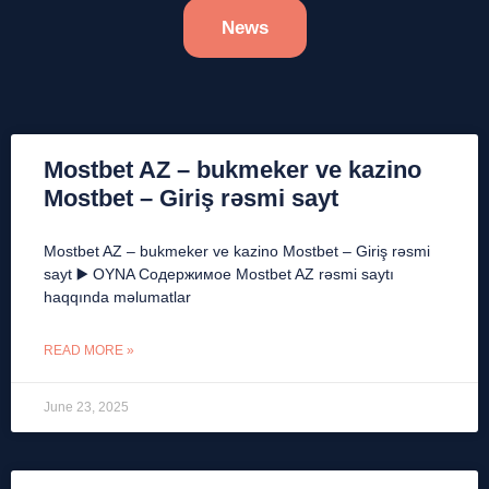
News
Mostbet AZ – bukmeker ve kazino
Mostbet – Giriş rəsmi sayt
Mostbet AZ – bukmeker ve kazino Mostbet – Giriş rəsmi
sayt ▶️ OYNA Содержимое Mostbet AZ rəsmi saytı
haqqında məlumatlar
READ MORE »
June 23, 2025