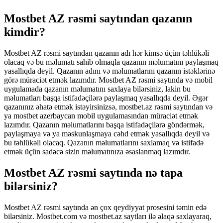
Mostbet AZ rəsmi saytından qazanın
kimdir?
Mostbet AZ rəsmi saytından qazanın adı hər kimsə üçün təhlükəli
olacaq və bu məlumatı sahib olmaqla qazanın məlumatını paylaşmaq
yasallıqda deyil. Qazanın adını və məlumatlarını qazanın istəklərinə
görə müraciət etmək lazımdır. Mostbet AZ rəsmi saytında və mobil
uygulamada qazanın məlumatını saxlaya bilərsiniz, lakin bu
məlumatları başqa istifadəçilərə paylaşmaq yasallıqda deyil. Əgər
qazanınız əhatə etmək istəyirsinizsə, mostbet.az rəsmi saytından və
ya mostbet azerbaycan mobil uygulamasından müraciət etmək
lazımdır. Qazanın məlumatlarını başqa istifadəçilərə göndərmək,
paylaşmaya və ya məskunlaşmaya cəhd etmək yasallıqda deyil və
bu təhlükəli olacaq. Qazanın məlumatlarını saxlamaq və istifadə
etmək üçün sadəcə sizin məlumatınıza əsaslanmaq lazımdır.
Mostbet AZ rəsmi saytında nə tapa
bilərsiniz?
Mostbet AZ rəsmi saytında ən çox qeydiyyat prosesini təmin edə
bilərsiniz. Mostbet.com və mostbet.az saytları ilə əlaqə saxlayaraq,