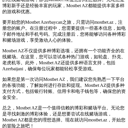
博彩新手还是经验丰富的玩家，Mostbet AZ都能提供丰富多样
的游戏和优惠。
要开始您的Mostbet Azerbaycan之旅，只需访问mostbet.az，注
册您的账户。在注册过程中，您需要提供一些基本信息，如电
子邮件地址和手机号码。完成注册后，您将能够访问各种博彩
和赌场游戏，享受激动人心的体验。
Mostbet AZ不仅提供多种博彩选项，还拥有一个功能齐全的在
线赌场。在这里，您可以尝试各种热门游戏，如轮盘、扑克、
老虎机等。此外，Mostbet AZ还提供多种语言支持，包括
Azerbaijani，确保每位玩家都能轻松享受游戏。
如果您是第一次访问Mostbet AZ，我们建议您先熟悉一下平台
的各项功能，了解如何进行存款和提现。Mostbet AZ提供多种
支付方式，包括银行转账、信用卡和电子钱包等，确保您的资
金安全。
总之，Mostbet AZ是一个值得信赖的博彩和赌场平台。无论您
是寻找刺激的博彩体验，还是想要尝试在线赌场游戏，
Mostbet AZ都是您的理想选择。现在就访问mostbet.az，开始您
的冒险之旅吧！