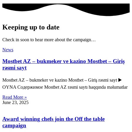
Keeping up to date
Check in soon to hear more about the campaign…
News
Mostbet AZ – bukmeker ve kazino Mostbet – Giriş
rəsmi sayt
Mostbet AZ – bukmeker ve kazino Mostbet – Giriş rəsmi sayt ▶️
OYNA Содержимое Mostbet AZ rəsmi saytı haqqında məlumatlar
Read More »
June 23, 2025
Award winning chefs join the Off the table
campaign