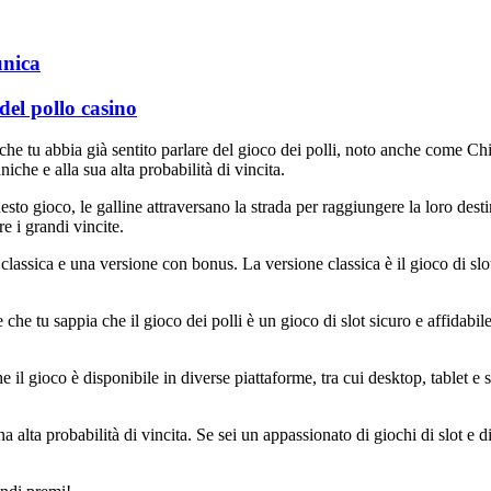
unica
del pollo casino
e che tu abbia già sentito parlare del gioco dei polli, noto anche come 
niche e alla sua alta probabilità di vincita.
esto gioco, le galline attraversano la strada per raggiungere la loro desti
e i grandi vincite.
e classica e una versione con bonus. La versione classica è il gioco di sl
 che tu sappia che il gioco dei polli è un gioco di slot sicuro e affidabil
e il gioco è disponibile in diverse piattaforme, tra cui desktop, tablet e s
na alta probabilità di vincita. Se sei un appassionato di giochi di slot e d