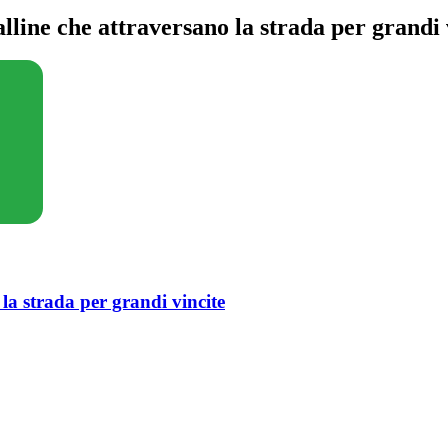
lline che attraversano la strada per grandi 
 la strada per grandi vincite