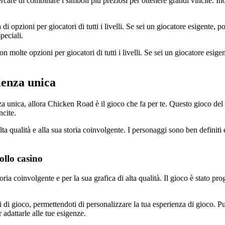
care di combinare i simboli più preziosi per ottenere grandi vincite. Inol
 di opzioni per giocatori di tutti i livelli. Se sei un giocatore esigente
peciali.
con molte opzioni per giocatori di tutti i livelli. Se sei un giocatore esige
ienza unica
enza unica, allora Chicken Road è il gioco che fa per te. Questo gioco de
ncite.
lta qualità e alla sua storia coinvolgente. I personaggi sono ben definit
ollo casino
oria coinvolgente e per la sua grafica di alta qualità. Il gioco è stato p
i gioco, permettendoti di personalizzare la tua esperienza di gioco. Puoi 
adattarle alle tue esigenze.