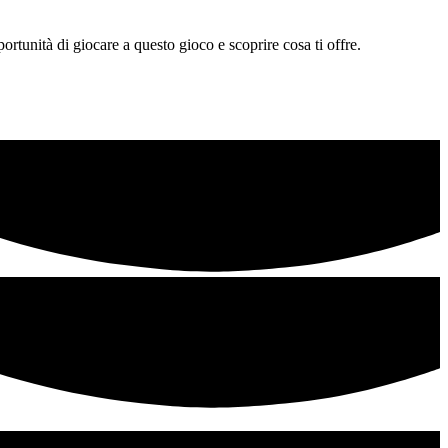
ortunità di giocare a questo gioco e scoprire cosa ti offre.