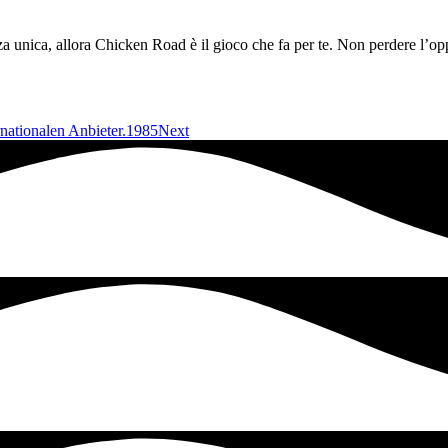
nza unica, allora Chicken Road è il gioco che fa per te. Non perdere l’opp
rnationalen Anbieter.1985
Next