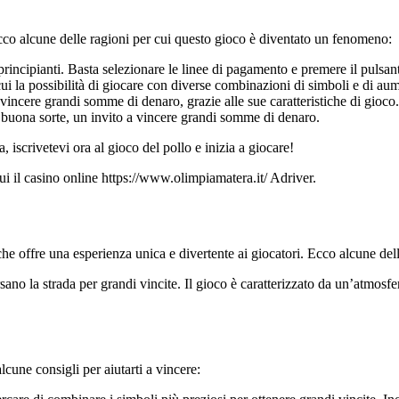
Ecco alcune delle ragioni per cui questo gioco è diventato un fenomeno:
 principianti. Basta selezionare le linee di pagamento e premere il pulsant
 cui la possibilità di giocare con diverse combinazioni di simboli e di au
di vincere grandi somme di denaro, grazie alle sue caratteristiche di gioco.
i buona sorte, un invito a vincere grandi somme di denaro.
, iscrivetevi ora al gioco del pollo e inizia a giocare!
cui il casino online https://www.olimpiamatera.it/ Adriver.
he offre una esperienza unica e divertente ai giocatori. Ecco alcune del
ersano la strada per grandi vincite. Il gioco è caratterizzato da un’atmosf
lcune consigli per aiutarti a vincere: