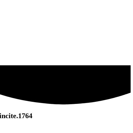
incite.1764