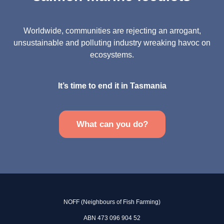
Worldwide, communities are rejecting an arrogant,
unsustainable and polluting industry wreaking havoc on
ecosystems.
It’s time to end it in Tasmania
What can you do?
NOFF (Neighbours of Fish Farming)
ABN 473 096 904 52