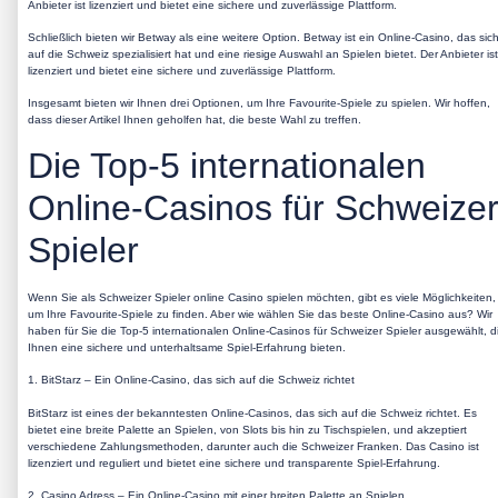
Anbieter ist lizenziert und bietet eine sichere und zuverlässige Plattform.
Schließlich bieten wir Betway als eine weitere Option. Betway ist ein Online-Casino, das sic
auf die Schweiz spezialisiert hat und eine riesige Auswahl an Spielen bietet. Der Anbieter ist
lizenziert und bietet eine sichere und zuverlässige Plattform.
Insgesamt bieten wir Ihnen drei Optionen, um Ihre Favourite-Spiele zu spielen. Wir hoffen,
dass dieser Artikel Ihnen geholfen hat, die beste Wahl zu treffen.
Die Top-5 internationalen
Online-Casinos für Schweize
Spieler
Wenn Sie als Schweizer Spieler online Casino spielen möchten, gibt es viele Möglichkeiten,
um Ihre Favourite-Spiele zu finden. Aber wie wählen Sie das beste Online-Casino aus? Wir
haben für Sie die Top-5 internationalen Online-Casinos für Schweizer Spieler ausgewählt, d
Ihnen eine sichere und unterhaltsame Spiel-Erfahrung bieten.
1. BitStarz – Ein Online-Casino, das sich auf die Schweiz richtet
BitStarz ist eines der bekanntesten Online-Casinos, das sich auf die Schweiz richtet. Es
bietet eine breite Palette an Spielen, von Slots bis hin zu Tischspielen, und akzeptiert
verschiedene Zahlungsmethoden, darunter auch die Schweizer Franken. Das Casino ist
lizenziert und reguliert und bietet eine sichere und transparente Spiel-Erfahrung.
2. Casino Adress – Ein Online-Casino mit einer breiten Palette an Spielen