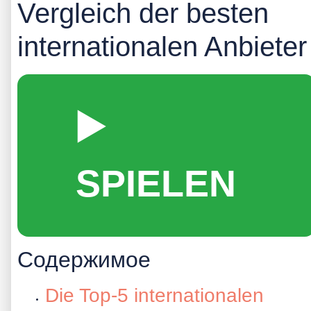
Vergleich der besten
internationalen Anbieter
▶️
SPIELEN
Содержимое
Die Top-5 internationalen