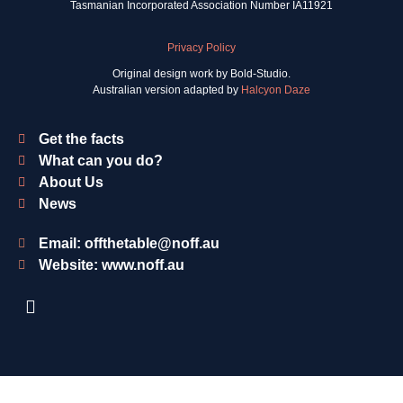
Tasmanian Incorporated Association Number IA11921
Privacy Policy
Original design work by Bold-Studio.
Australian version adapted by
Halcyon Daze
Get the facts
What can you do?
About Us
News
Email: offthetable@noff.au
Website: www.noff.au