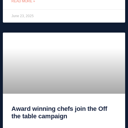
READ MORE »
June 23, 2025
Award winning chefs join the Off
the table campaign