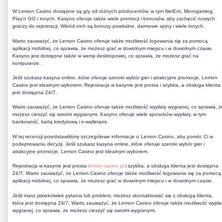
W Lemon Casino dostępne są gry od różnych producentów, w tym NetEnt, Microgaming,
Play’n GO i innych. Kasyno oferuje także wiele promocji i bonusów, aby zachęcić nowych
graczy do rejestracji. Wśród nich są bonusy powitalne, darmowe spiny i wiele innych.
Warto zauważyć, że Lemon Casino oferuje także możliwość logowania się za pomocą
aplikacji mobilnej, co sprawia, że możesz grać w dowolnym miejscu i w dowolnym czasie.
Kasyno jest dostępne także w wersji desktopowej, co sprawia, że możesz grać na
komputerze.
Jeśli szukasz kasyna online, które oferuje szeroki wybór gier i atrakcyjne promocje, Lemon
Casino jest idealnym wyborem. Rejestracja w kasynie jest prosta i szybka, a obsługa klienta
jest dostępna 24/7.
Warto zauważyć, że Lemon Casino oferuje także możliwość wypłaty wygranej, co sprawia, ż
możesz cieszyć się swoimi wygranymi. Kasyno oferuje wiele sposobów wypłaty, w tym
bankowość, kartą kredytową i e-walletami.
W tej recenzji przedstawiliśmy szczegółowe informacje o Lemon Casino, aby pomóc Ci w
podejmowaniu decyzji. Jeśli szukasz kasyna online, które oferuje szeroki wybór gier i
atrakcyjne promocje, Lemon Casino jest idealnym wyborem.
Rejestracja w kasynie jest prosta
lemon casino pl
i szybka, a obsługa klienta jest dostępna
24/7. Warto zauważyć, że Lemon Casino oferuje także możliwość logowania się za pomocą
aplikacji mobilnej, co sprawia, że możesz grać w dowolnym miejscu i w dowolnym czasie.
Jeśli masz jakiekolwiek pytania lub problem, możesz skontaktować się z obsługą klienta,
która jest dostępna 24/7. Warto zauważyć, że Lemon Casino oferuje także możliwość wypła
wygranej, co sprawia, że możesz cieszyć się swoimi wygranymi.