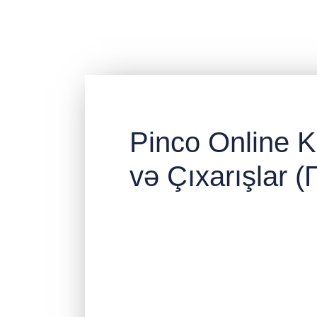
Pinco Online K
və Çıxarışlar