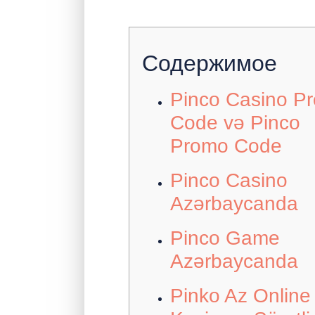
Содержимое
Pinco Casino P
Code və Pinco
Promo Code
Pinco Casino
Azərbaycanda
Pinco Game
Azərbaycanda
Pinko Az Online