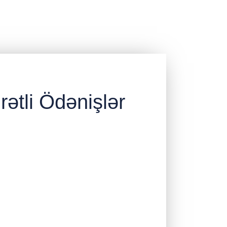
ətli Ödənişlər