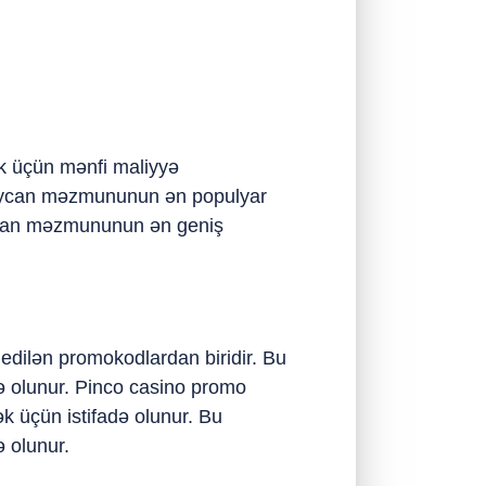
k üçün mənfi maliyyə
rbaycan məzmununun ən populyar
baycan məzmununun ən geniş
dilən promokodlardan biridir. Bu
də olunur. Pinco casino promo
k üçün istifadə olunur. Bu
ə olunur.