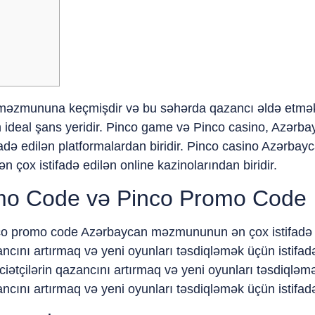
 məzmununa keçmişdir və bu səhərda qazancı əldə etmə
n ideal şans yeridir. Pinco game və Pinco casino, Azə
ifadə edilən platformalardan biridir. Pinco casino Azər
 çox istifadə edilən online kazinolarından biridir.
mo Code və Pinco Promo Code
o promo code Azərbaycan məzmununun ən çox istifadə e
ancını artırmaq və yeni oyunları təsdiqləmək üçün istifa
ətçilərin qazancını artırmaq və yeni oyunları təsdiqləmə
ncını artırmaq və yeni oyunları təsdiqləmək üçün istifad