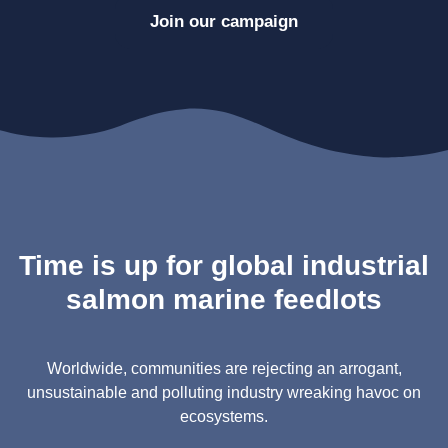
Join our campaign
Time is up for global industrial
salmon marine feedlots
Worldwide, communities are rejecting an arrogant,
unsustainable and polluting industry wreaking havoc on
ecosystems.