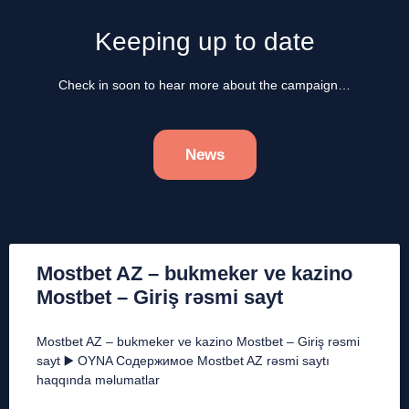
Keeping up to date
Check in soon to hear more about the campaign…
News
Mostbet AZ – bukmeker ve kazino
Mostbet – Giriş rəsmi sayt
Mostbet AZ – bukmeker ve kazino Mostbet – Giriş rəsmi
sayt ▶️ OYNA Содержимое Mostbet AZ rəsmi saytı
haqqında məlumatlar