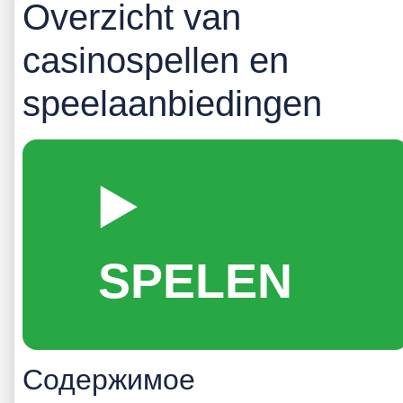
Overzicht van
casinospellen en
speelaanbiedingen
▶️
SPELEN
Содержимое