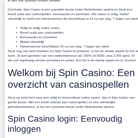
te zien hoe anderen ervaren hebben.
Conclusie: Spin Casino is een populaire keuze onder Nederlandse spelers en biedt een
breed scala aan casinospellen, bonusacties en promoties. Het casino is veilig, mobiel
vriendelijk en heeft een klantenservice die beschikbaar is 24 uur per dag, 7 dagen per wee
Veilig en veilig online casino
Breed scala aan casinospellen
Bonusacties en promoties
Mobiel vriendelijk
Klantenservice beschikbaar 24 uur per dag, 7 dagen per week
Als je nog niet hebt besloten om Spin Casino te proberen, is het de moeite waard om het t
doen. Je kunt genieten van een welkomstbonus van 100% tot €200, plus 2,500 spins. Er
zijn ook regelmatig nieuwe promoties en acties, dus het is de moeite waard om te checken.
Welkom bij Spin Casino: Een
overzicht van casinospellen
Als je op zoek bent naar een veilig en betrouwbaar online casino, dan is Spin Casino een
goede keuze. Met een brede selectie aan casinospellen en een vriendelijke
gebruikersinterface, is het een populaire keuze onder Nederlandse spelers.
Spin Casino login: Eenvoudig
inloggen