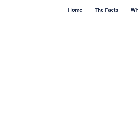
Home
The Facts
Wh
 Рейтинг и отзывы
June 28, 2026