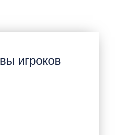
ывы игроков