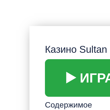
Казино Sultan
▶️ ИГР
Содержимое