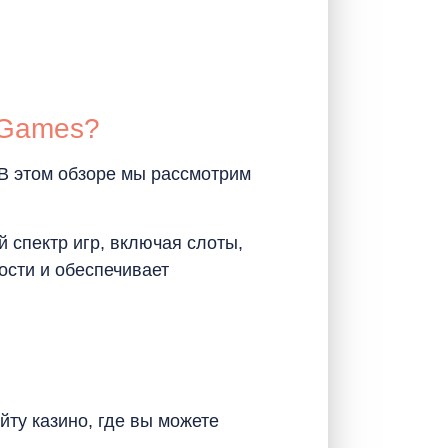
n Games?
 В этом обзоре мы рассмотрим
 спектр игр, включая слоты,
ости и обеспечивает
йту казино, где вы можете