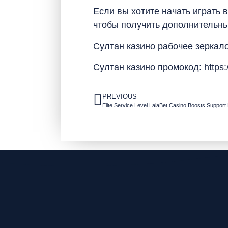
Если вы хотите начать играть 
чтобы получить дополнительны
Султан казино рабочее зеркало:
Султан казино промокод: https:
PREVIOUS
Elite Service Level LalaBet Casino Boosts Support